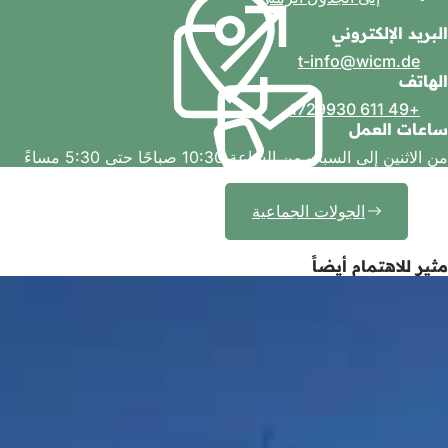
ي
ف
البريد الإلكتروني
ف
ت
ت
ح
t-info
wicm
de
ح
ف
الهاتف
ف
ي
+49 611 1729930
ي
ع
ساعات العمل
ع
ل
ل
من الاثنين إلى السبت من الساعة 10:30 صباحًا حتى 5:30 مساءً
ا
ا
م
م
ة
الجولات الجماعية
ة
ت
ت
ب
ب
و
مثير للاهتمام أيضاً
و
ي
ي
ب
ب
ج
ج
د
د
ي
ي
د
د
ة
ة
)
)