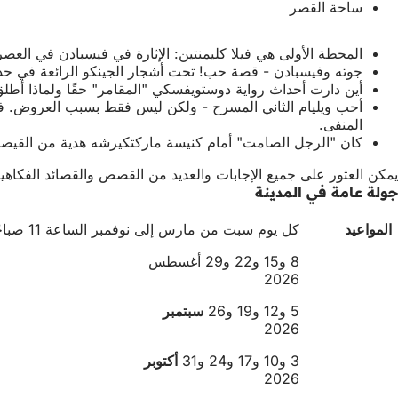
ساحة القصر
المحطة الأولى هي فيلا كليمنتين: الإثارة في فيسبادن في العصر
جوته وفيسبادن - قصة حب! تحت أشجار الجينكو الرائعة في حدي
أين دارت أحداث رواية دوستويفسكي "المقامر" حقًا ولماذا أط
أحب ويليام الثاني المسرح - ولكن ليس فقط بسبب العروض. في ك
المنفى.
كان "الرجل الصامت" أمام كنيسة ماركتكيرشه هدية من القيصر ف
يمكن العثور على جميع الإجابات والعديد من القصص والقصائد الفكاهية
جولة عامة في المدينة
المواعيد
كل يوم سبت من مارس إلى نوفمبر الساعة 11 صباحًا، بالإضافة إلى موعد إضافي في ديسمبر.
8 و15 و22 و29 أغسطس
2026
5 و12 و19 و26
سبتمبر
2026
3 و10 و17 و24 و31
أكتوبر
2026