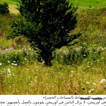
أورينجن مكان محاط بالمساحات الخضراء
في أورينجن، لا يزال الناس في أورينجن يقومون بالعمل بأنفسهم: تع