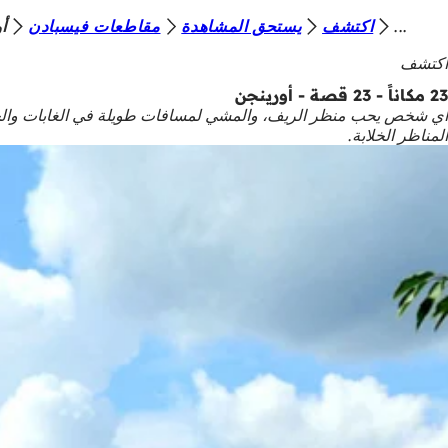
أ
اكتشف
يستحق المشاهدة
مقاطعات فيسبادن
أ
الانتقال إلى المحتوى
ن
اكتشف
ت
23 مكاناً - 23 قصة - أورينجن
أي شخص يحب منظر الريف، والمشي لمسافات طويلة في الغابات والحقو
ه
المناظر الخلابة.
ن
ا