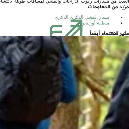
العديد من مسارات ركوب الدراجات والمشي لمسافات طويلة لاكتشافه
مزيد من المعلومات
مسار المشي الدائري الدائري
(يفتح
منطقة أورينجن
(يفتح
في
في
علامة
مثير للاهتمام أيضاً
علامة
تبويب
تبويب
جديدة)
جديدة)