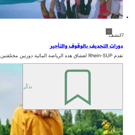
اكتشف
دورات التجديف بالوقوف والتأجير
تقدم Rhein-SUP لعشاق هذه الرياضة المائية دورتين مختلفتين في الوزن، بينما يمكنك في SUP 2Go استئجار مجموعة كاملة في حقيبة ظهر لتحقيق أقصى قدر من المتعة الترفيهية المرنة.
تذكّر