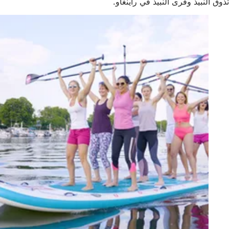
تذوق النبيذ وقرى النبيذ في راينغاو.