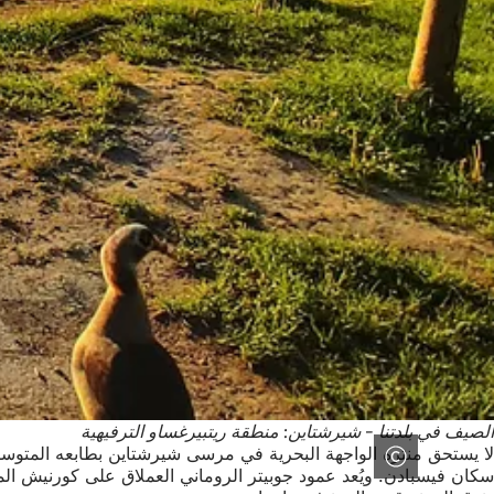
الصيف في بلدتنا - شيرشتاين: منطقة ريتبيرغساو الترفيهية
لا يستحق منتزه الواجهة البحرية في مرسى شيرشتاين بطابعه المتوسطي
سكان فيسبادن. ويُعد عمود جوبيتر الروماني العملاق على كورنيش الم