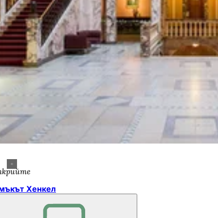
крийте
мъкът Хенкел