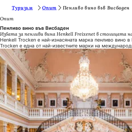
В
Туризъм
Опит
Пенливо вино във Висбаден
Преминаване към съдържанието
и
Опит
е
Пенливо вино във Висбаден
Избата за пенливи вина Henkell Freixenet в столицата 
с
Henkell Trocken е най-изнасяната марка пенливо вино в 
т
Trocken е една от най-известните марки на международ
е
т
у
к
: