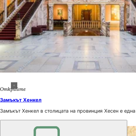
Открийте
Замъкът Хенкел
Замъкът Хенкел в столицата на провинция Хесен е една
Също така е интересно