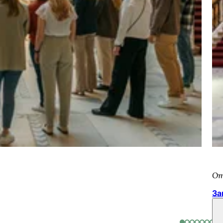
От
За