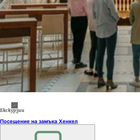
Екскурзии
Посещение на замъка Хенкел