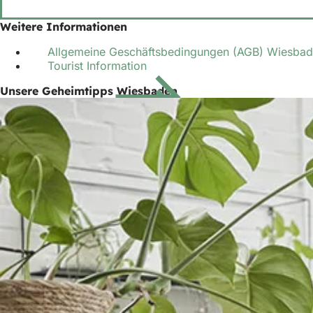
h
Weitere Informationen
h
Allgemeine Geschäftsbedingungen (AGB) Wiesba
i
Tourist Information
e
Unsere Geheimtipps Wiesbaden
r
: