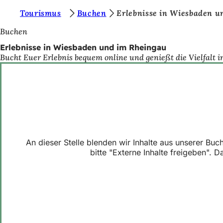
S
Tourismus
Buchen
Erlebnisse in Wiesbaden u
Inhalt anspringen
i
Buchen
e
Erlebnisse in Wiesbaden und im Rheingau
Bucht Euer Erlebnis bequem online und genießt die Vielfal
b
e
f
i
n
d
An dieser Stelle blenden wir Inhalte aus unserer B
e
bitte "Externe Inhalte freigeben".
n
s
i
c