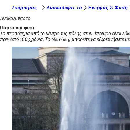
Β
Τουρισμός
Ανακαλύψτε το
Ενεργός & Φύση
Μετάβαση στο περιεχόμενο
ρ
Ανακαλύψτε το
ί
Πάρκα και φύση
Το περπάτημα από το κέντρο της πόλης στην ύπαιθρο είναι εύκ
σ
πριν από 100 χρόνια. Το Neroberg μπορείτε να εξερευνήσετε μ
κ
ε
σ
τ
ε
ε
δ
ώ
: