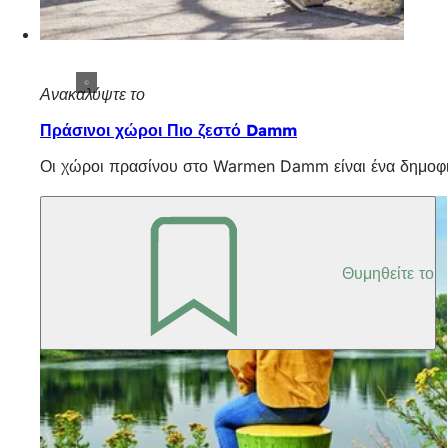
Ανακαλύψτε το
Πράσινοι χώροι Πιο ζεστό Damm
Οι χώροι πρασίνου στο Warmen Damm είναι ένα δημοφιλέ
Θυμηθείτε το