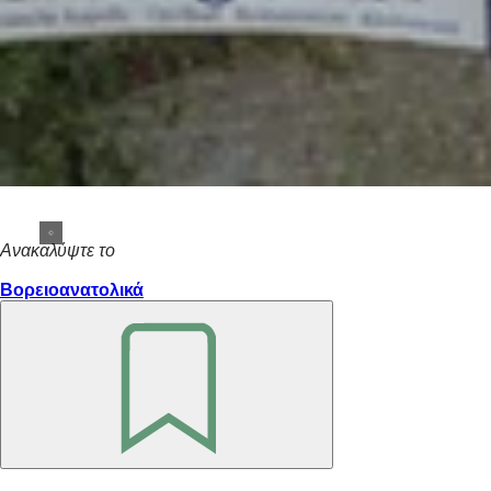
Ανακαλύψτε το
Βορειοανατολικά
Θυμηθείτε
το
Περιοχή
ποδιών