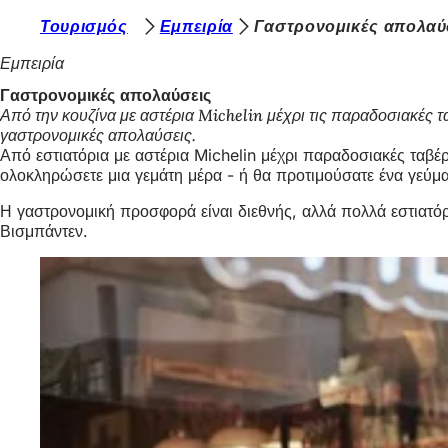
Β
Τουρισμός
Εμπειρία
Γαστρονομικές απολαύ
Μετάβαση στο περιεχόμενο
ρ
Εμπειρία
ί
Γαστρονομικές απολαύσεις
Από την κουζίνα με αστέρια Michelin μέχρι τις παραδοσιακές
σ
γαστρονομικές απολαύσεις.
κ
Από εστιατόρια με αστέρια Michelin μέχρι παραδοσιακές ταβ
ολοκληρώσετε μια γεμάτη μέρα - ή θα προτιμούσατε ένα γεύμα
ε
Η γαστρονομική προσφορά είναι διεθνής, αλλά πολλά εστιατό
σ
Βισμπάντεν.
τ
ε
ε
δ
ώ
: