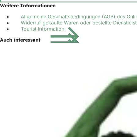
h
Weitere Informationen
h
Allgemeine Geschäftsbedingungen (AGB) des Onl
Widerruf gekaufte Waren oder bestellte Dienstleist
i
Tourist Information
e
Auch interessant
r
: