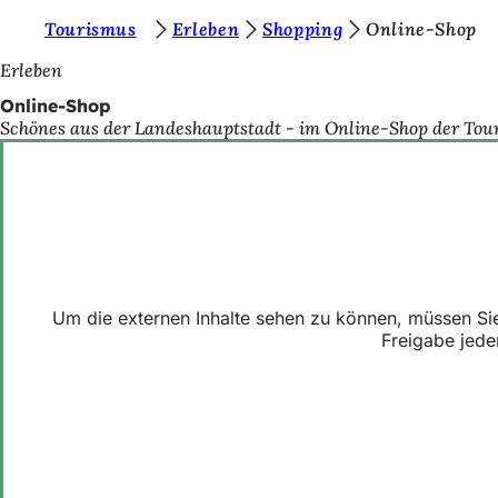
S
Tourismus
Erleben
Shopping
Online-Shop
Inhalt anspringen
i
Erleben
e
Online-Shop
Schönes aus der Landeshauptstadt - im Online-Shop der Tour
b
e
f
i
n
d
Um die externen Inhalte sehen zu können, müssen Sie 
e
Freigabe jede
n
s
i
c