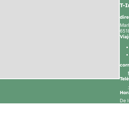
T-I
dir
Mark
651
Viaj
cor
Tel
Hor
De l