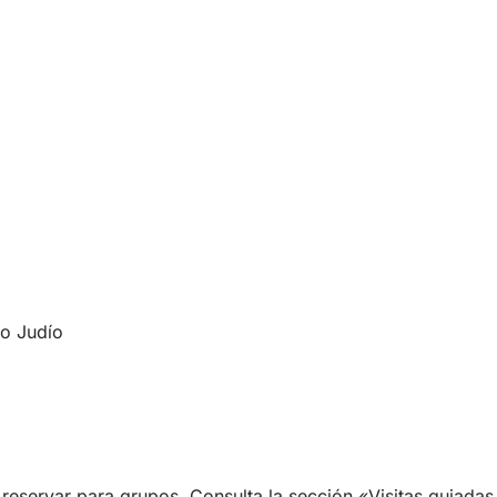
o Judío
reservar para grupos. Consulta la sección «Visitas guiadas 