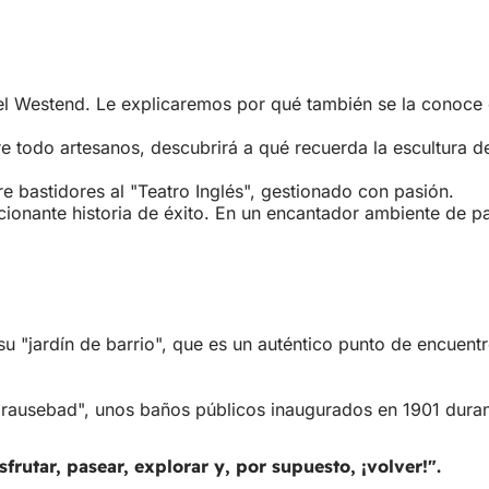
l" del Westend. Le explicaremos por qué también se la conoc
re todo artesanos, descubrirá a qué recuerda la escultura d
re bastidores al "Teatro Inglés", gestionado con pasión.
onante historia de éxito. En un encantador ambiente de pat
u "jardín de barrio", que es un auténtico punto de encuent
ausebad", unos baños públicos inaugurados en 1901 durant
utar, pasear, explorar y, por supuesto, ¡volver!".