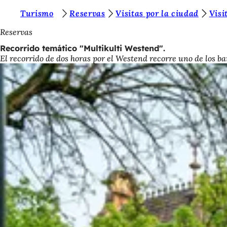
E
Turismo
Reservas
Visitas por la ciudad
Visi
Saltar al contenido
s
Reservas
t
Recorrido temático "Multikulti Westend".
El recorrido de dos horas por el Westend recorre uno de los ba
á
s
a
q
u
í
: