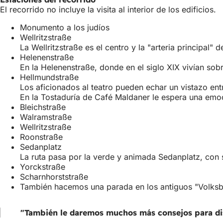
El recorrido no incluye la visita al interior de los edificios.
Monumento a los judíos
Wellritzstraße
La Wellritzstraße es el centro y la "arteria principa
Helenenstraße
En la Helenenstraße, donde en el siglo XIX vivían sob
Hellmundstraße
Los aficionados al teatro pueden echar un vistazo ent
En la Tostaduría de Café Maldaner le espera una emoci
Bleichstraße
Walramstraße
Wellritzstraße
Roonstraße
Sedanplatz
La ruta pasa por la verde y animada Sedanplatz, con s
Yorckstraße
Scharnhorststraße
También hacemos una parada en los antiguos "Volksbr
"También le daremos muchos más consejos para disfr