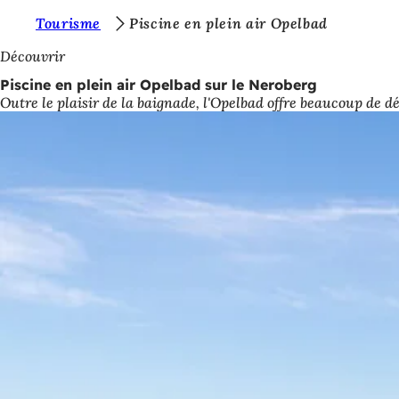
V
Tourisme
Piscine en plein air Opelbad
Accéder au contenu
o
Découvrir
u
Piscine en plein air Opelbad sur le Neroberg
Outre le plaisir de la baignade, l'Opelbad offre beaucoup de dé
s
ê
t
e
s
i
c
i
: