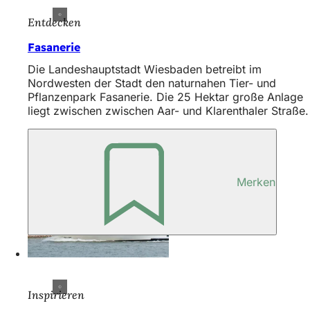
h
Entdecken
h
Fasanerie
i
Die Landeshauptstadt Wiesbaden betreibt im
e
Nordwesten der Stadt den naturnahen Tier- und
r
Pflanzenpark Fasanerie. Die 25 Hektar große Anlage
liegt zwischen zwischen Aar- und Klarenthaler Straße.
:
Merken
Inspirieren