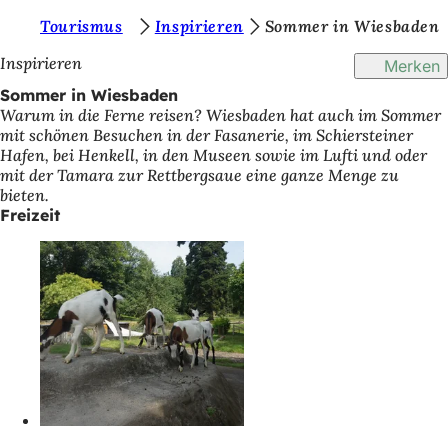
S
Tourismus
Inspirieren
Sommer in Wiesbaden
Inhalt anspringen
i
Inspirieren
Merken
e
Sommer in Wiesbaden
Warum in die Ferne reisen? Wiesbaden hat auch im Sommer
b
mit schönen Besuchen in der Fasanerie, im Schiersteiner
e
Hafen, bei Henkell, in den Museen sowie im Lufti und oder
mit der Tamara zur Rettbergsaue eine ganze Menge zu
f
bieten.
i
Freizeit
n
d
e
n
s
i
c