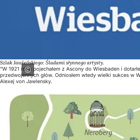
Szlak Jawleńskiego: Śladami słynnego artysty.
"W 1921 roku pojechałem z Ascony do Wiesbaden i dotarłe
przedwojennych głów. Odniosłem wtedy wielki sukces w Wi
Alexej von Jawlensky.