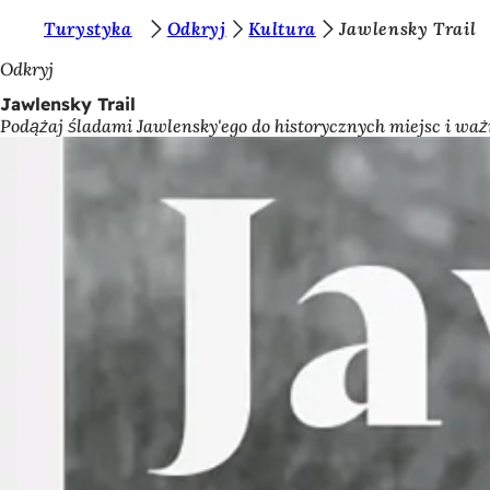
J
Turystyka
Odkryj
Kultura
Jawlensky Trail
Przejdź do treści
e
Odkryj
s
Jawlensky Trail
Podążaj śladami Jawlensky'ego do historycznych miejsc i ważn
t
e
ś
t
u
t
a
j
: