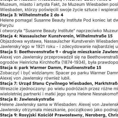
Muzeum, miasto i artysta Fakt, że Muzeum Wiesbaden posiad
Wiesbaden, którzy poświęcili swoje życie sztuce i wspiera
Stacja 3: Wilhelmstraße 2 do 4
Helene pomaga! Susanne Beauty Institute Pod koniec lat 
Paryżu
i otworzyła "Susanne Beauty Institute" naprzeciwko Muze
Stacja 4: Nassauischer Kunstverein, Wilhelmstraße 15
Objazdowa wystawa, Nassauischer Kunstverein Wiesbaden 
Jawlensky'ego w 1921 roku - i zdecydowanie najbardzie
Stacja 5: Beethovenstraße 9 - drugie mieszkanie Jawle
Alexej von Jawlensky przeprowadził się na Beethovenstraß
ogrodów Heinricha Kirchhoffa (1874-1934), była prawdo
Stacja 6: park Warmer Damm, Paulinenstraße 15
Zobaczyć i być widzianym: Spacer po parku Warmer Damm
Alexej von Jawlensky również lubił.
Stacja 7: Urząd Stanu Cywilnego Wiesbaden, Marktstraß
Wreszcie zjednoczony: po wielu podróżach przez różne mi
wieloletniej partnerki i matki jego syna Helene Nesnakomo
Stacja 8: Jawlenskystraße
Helene Jawlensky sama w Wiesbaden: Alexej von Jawlensk
Jawlensky otrzymała mieszkanie, początkowo jako podnaje
Stacja 9: Rosyjski Kościół Prawosławny, Neroberg, Chr