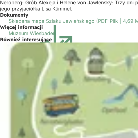
Neroberg: Grób Alexeja i Helene von Jawlensky: Trzy dni 
jego przyjaciółka Lisa Kümmel.
Dokumenty
Składana mapa Szlaku Jawleńskiego
PDF
-Plik
4,69 
Więcej informacji
Muzeum Wiesbaden
(Otwiera
Również interesujące
się
w
nowej
karcie)