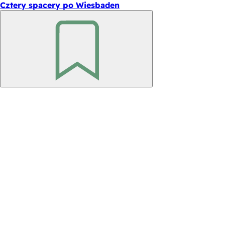
Cztery spacery po Wiesbaden
Pamiętaj
Obszar
stóp