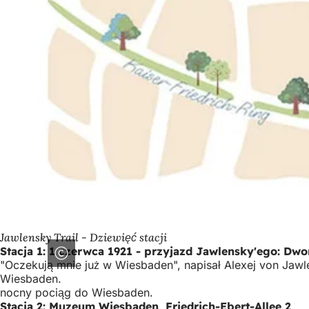
Jawlensky Trail - Dziewięć stacji
Stacja 1: 1 czerwca 1921 - przyjazd Jawlensky'ego: D
"Oczekują mnie już w Wiesbaden", napisał Alexej von Jawle
Wiesbaden.
nocny pociąg do Wiesbaden.
Stacja 2: Muzeum Wiesbaden, Friedrich-Ebert-Allee 2