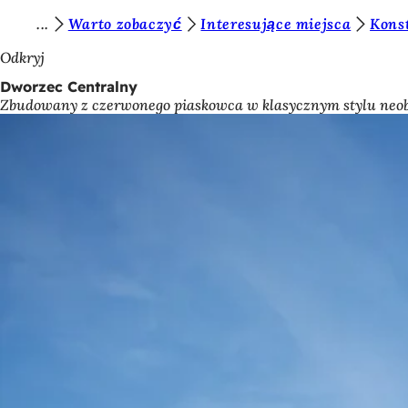
J
Warto zobaczyć
Interesujące miejsca
Konst
Przejdź do treści
e
Odkryj
s
Dworzec Centralny
Zbudowany z czerwonego piaskowca w klasycznym stylu neob
t
e
ś
t
u
t
a
j
: