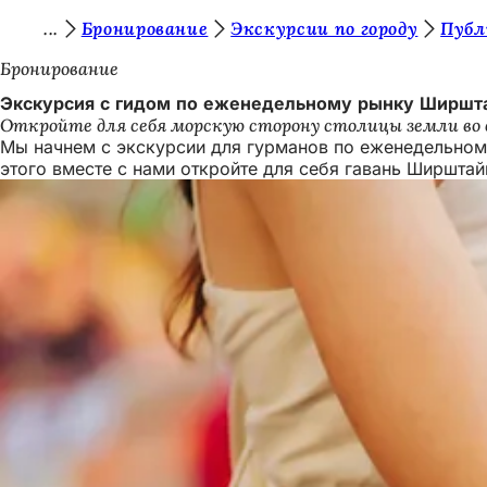
В
Бронирование
Экскурсии по городу
Публ
Перейти к содержимому
ы
Бронирование
з
Экскурсия с гидом по еженедельному рынку Ширшта
Откройте для себя морскую сторону столицы земли во в
д
Мы начнем с экскурсии для гурманов по еженедельном
е
этого вместе с нами откройте для себя гавань Ширштай
с
ь
: