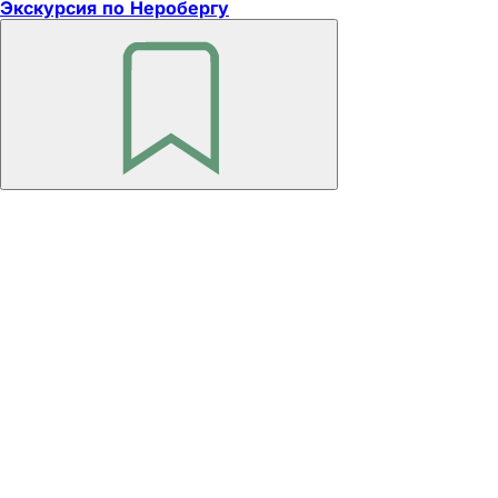
Экскурсия по Неробергу
Помните
Область
ног
Издатель