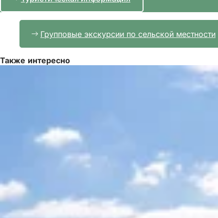
к
л
л
а
а
д
Групповые экскурсии по сельской местности
д
к
к
е
е
)
Также интересно
)