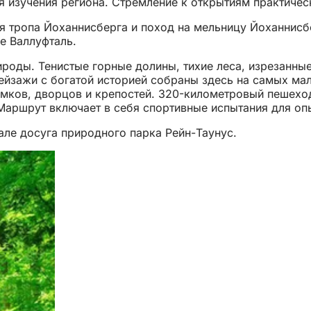
 изучения региона. Стремление к открытиям практическ
я тропа Йоханнисберга и поход на мельницу Йоханнисбе
е Валлуфталь.
ироды. Тенистые горные долины, тихие леса, изрезанны
ейзажи с богатой историей собраны здесь на самых мал
мков, дворцов и крепостей. 320-километровый пешехо
 Маршрут включает в себя спортивные испытания для оп
але досуга природного парка Рейн-Таунус.