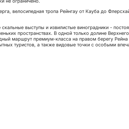
и не ограничено.
рга, велосипедная тропа Рейнгау от Кауба до Флерсха
е скальные выступы и извилистые виноградники - посто
еньких пространствах. В одной только долине Верхнего
дный маршрут премиум-класса на правом берегу Рейна 
ытных туристов, а также видовые точки с особыми впеч