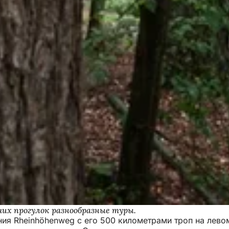
х прогулок разнообразные туры.
ия Rheinhöhenweg с его 500 километрами троп на левом