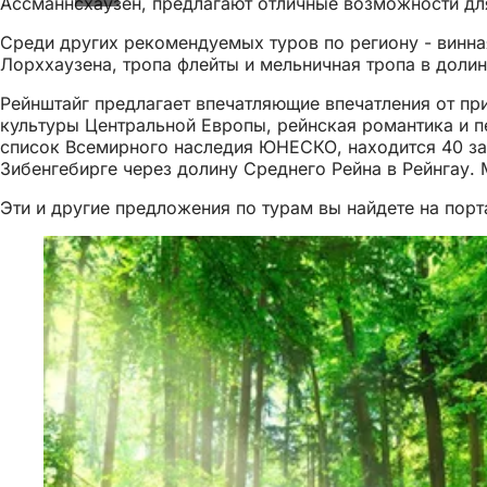
Ассманнсхаузен, предлагают отличные возможности для
Среди других рекомендуемых туров по региону - винна
Лорххаузена, тропа флейты и мельничная тропа в долин
Рейнштайг предлагает впечатляющие впечатления от пр
культуры Центральной Европы, рейнская романтика и п
список Всемирного наследия ЮНЕСКО, находится 40 за
Зибенгебирге через долину Среднего Рейна в Рейнгау.
Эти и другие предложения по турам вы найдете на порт