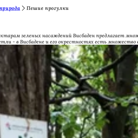
природа
Пешие прогулки
 гектарам зеленых насаждений Висбаден предлагает мно
петли - в Висбадене и его окрестностях есть множество