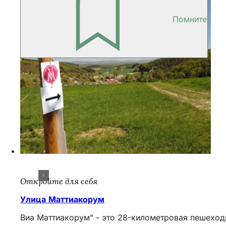
Помните
Откройте для себя
Улица Маттиакорум
Виа Маттиакорум" - это 28-километровая пешеходн