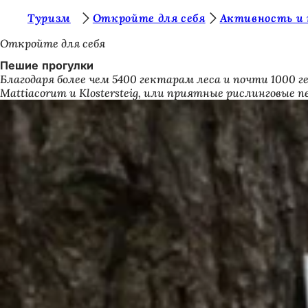
В
Туризм
Откройте для себя
Активность и 
Перейти к содержимому
ы
Откройте для себя
з
Пешие прогулки
Благодаря более чем 5400 гектарам леса и почти 1000
д
Mattiacorum и Klostersteig, или приятные рислинговые 
е
с
ь
: