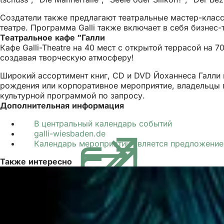
Создатели также предлагают театральные мастер-классы
театре. Программа Galli также включает в себя бизнес-
Театральное кафе "Галли
Кафе Galli-Theatre на 40 мест с открытой террасой на 
создавая творческую атмосферу!
Широкий ассортимент книг, CD и DVD Йоханнеса Галли 
рождения или корпоративное мероприятие, владельцы 
культурной программой по запросу.
Дополнительная информация
В центральный календарь событий
galli-wiesbaden.de
(Открывается
Календарь мероприятий является предложение
в
новой
Также интересно
вкладке)