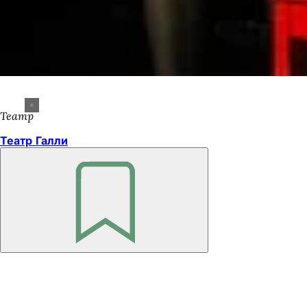
Театр
Театр Галли
Помните
Область
ног