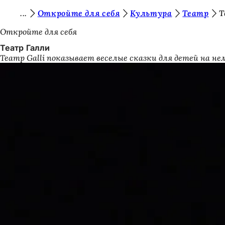
В
Откройте для себя
Культура
Театр
Т
Перейти к содержимому
ы
Откройте для себя
з
Театр Галли
Театр Galli показывает веселые сказки для детей на н
д
е
с
ь
: