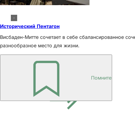
Исторический Пентагон
Висбаден-Митте сочетает в себе сбалансированное соче
разнообразное место для жизни.
Дополнительная информация
10 лучших мест в Висбадене
Достопримечательности
Помните
Районы Висбадена
Область
ног