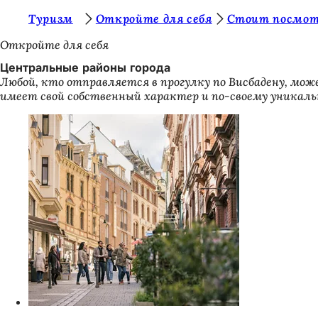
В
Туризм
Откройте для себя
Стоит посмо
Перейти к содержимому
ы
Откройте для себя
з
Центральные районы города
Любой, кто отправляется в прогулку по Висбадену, мо
д
имеет свой собственный характер и по-своему уникал
е
с
ь
: