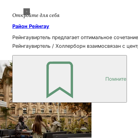
Откройте для себя
Район Рейнгау
Рейнгаувиртель предлагает оптимальное сочетани
Рейнгаувиртель / Холлерборн взаимосвязан с цен
Помните