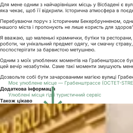
Для мене одним з найчарівніших місць у Вісбадені є в
яка чекає, щоб її відкрили. Історична атмосфера в поє
Перебуваючи поруч з історичним Бекербрунненом, одним
нашого міста і пропонують не лише користь для здоров'
Я вважаю, що маленькі крамнички, бутіки та ресторани,
роботи, чи унікальний предмет одягу, чи смачну страву,
поспостерігати за барвистою метушнею.
Одним з моїх улюблених моментів на Грабенштрассе був т
цей вечір незабутнім. Саме такі моменти змушують мене
Дозвольте собі бути зачарованими магією вулиці Грабен
Моє улюблене місце — Грабенштрассе
OCTET-STR
Додаткова інформація
Улюблені місця гід і туристичний сервіс
Також цікаво