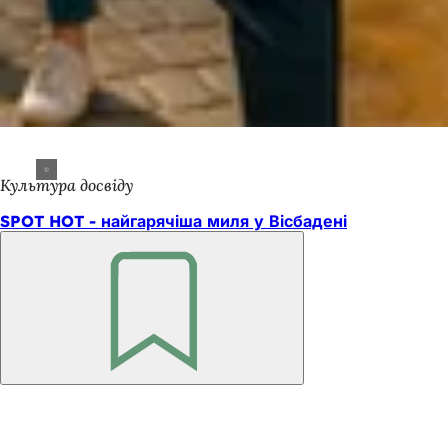
Культура досвіду
SPOT HOT - найгарячіша миля у Вісбадені
Пам'ятайте
Зона
для
ніг