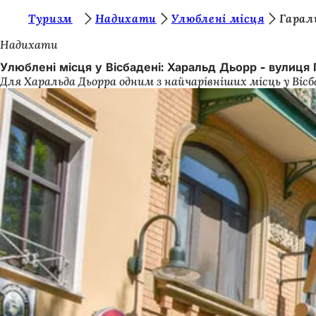
Т
Туризм
Надихати
Улюблені місця
Гарал
Перейти до змісту
и
Надихати
т
Улюблені місця у Вісбадені: Харальд Дьорр - вулиця
Для Харальда Дьорра одним з найчарівніших місць у Віс
у
т
: