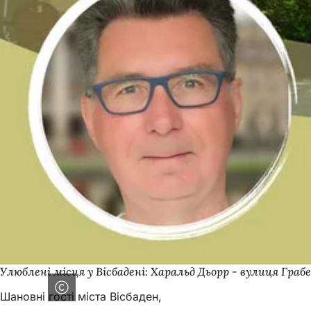
Улюблені місця у Вісбадені: Харальд Дьорр - вулиця Гра
Шановні гості міста Вісбаден,