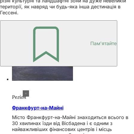
різні культурні та ландшафтні зони на дуже невеликій
території, як навряд чи будь-яка інша дестинація в
Гессені.
Пам'ятайте
Регіон
Франкфурт-на-Майні
Місто Франкфурт-на-Майні знаходиться всього в
30 хвилинах їзди від Вісбадена і є одним з
найважливіших фінансових центрів і місць