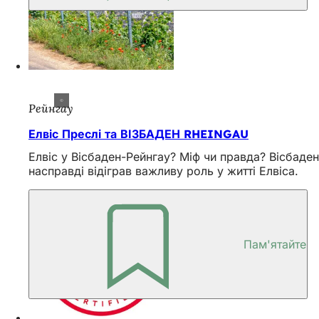
Рейнгау
Елвіс Преслі та ВІЗБАДЕН RHEINGAU
Елвіс у Вісбаден-Рейнгау? Міф чи правда? Вісбаден
насправді відіграв важливу роль у житті Елвіса.
Пам'ятайте