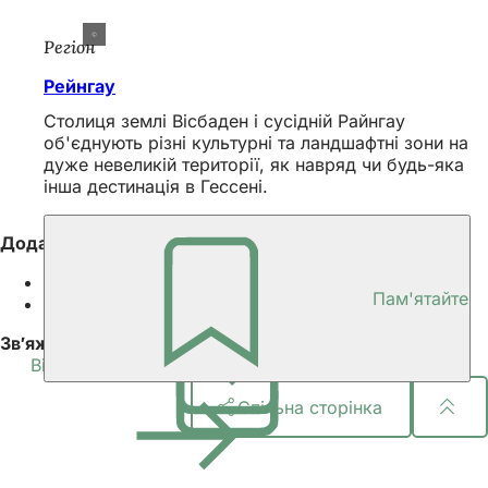
Регіон
Рейнгау
Столиця землі Вісбаден і сусідній Райнгау
об'єднують різні культурні та ландшафтні зони на
дуже невеликій території, як навряд чи будь-яка
інша дестинація в Гессені.
Додаткова інформація
Франкфурт-на-Майні
(Відкривається
Пам'ятайте
Туризм у Гессені
(Відкривається
в
в
новій
Зв'яжіться з нами
новій
вкладці)
Вісбаденський конгрес і маркетинг ГмбХ
вкладці)
Спільна сторінка
Зона
для