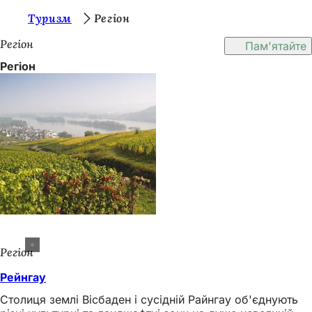
Т
Туризм
Регіон
Перейти до змісту
и
Регіон
Пам'ятайте
т
Регіон
у
т
:
Регіон
Рейнгау
Столиця землі Вісбаден і сусідній Райнгау об'єднують