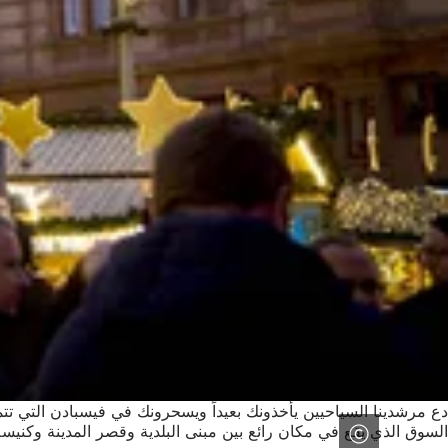
دع مرشدينا السياحيين يأخذونك بعيداً ويسحرونك في فيسبادن التي تت
السوق الذي يقع في مكان رائع بين مبنى البلدية وقصر المدينة وكنيسة 