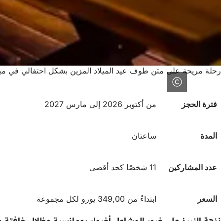
رحلة مريحة على متن طوف عيد الميلاد المزين بشكل احتفالي في ميناء ش
فترة الحجز
من أكتوبر 2026 إلى مارس 2027
المدة
ساعتان
عدد المشاركين
11 شخصًا كحد أقصى
السعر
ابتداءً من 349,00 يورو لكل مجموعة
نزهة النبيذ على ضوء المشاعل أضواء رومانسية وظلال خافتة 