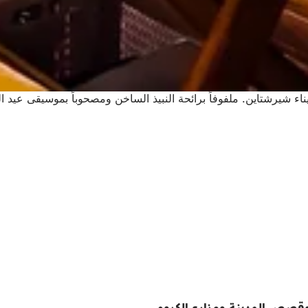
يرشتاين. ملفوفاً برائحة النبيذ الساخن ومصحوباً بموسيقى عيد الميلا
وقصص المدينة ومزارع الكروم