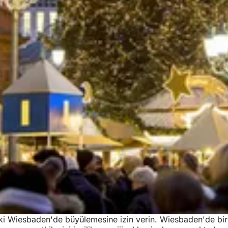
i Wiesbaden'de büyülemesine izin verin. Wiesbaden'de bir şeh