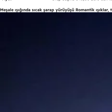
Meşale ışığında sıcak şarap yürüyüşü Romantik ışıklar, t