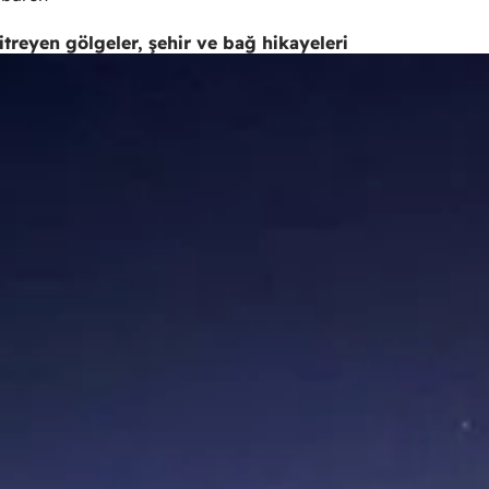
itreyen gölgeler, şehir ve bağ hikayeleri