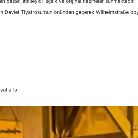
n pazar, etkileyici işçilik ve orijinal hazineler sunmaktadır.
n Devlet Tiyatrosu'nun önünden geçerek Wilhelmstraße bo
yatlarla