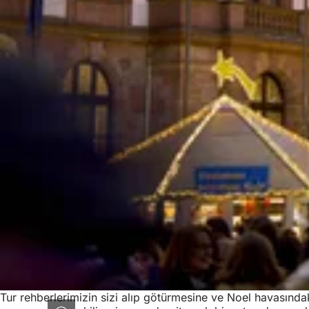
Tur rehberlerimizin sizi alıp götürmesine ve Noel havasındak