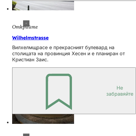
Открийте
Wilhelmstrasse
Вилхелмщрасе е прекрасният булевард на
столицата на провинция Хесен и е планиран от
Кристиан Заис.
Не
забравяйте