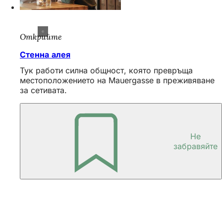
Открийте
Стенна алея
Тук работи силна общност, която превръща
местоположението на Mauergasse в преживяване
за сетивата.
Споделяне на страницата
Не
Област
забравяйте
на
стъпалата