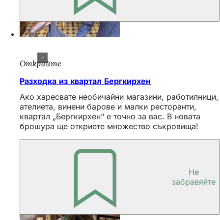
Открийте
Разходка из квартал Бергкирхен
Ако харесвате необичайни магазини, работилници,
ателиета, винени барове и малки ресторанти,
квартал „Бергкирхен“ е точно за вас. В новата
брошура ще откриете множество съкровища!
Не
забравяйте