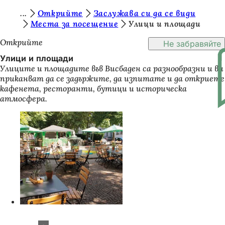
В
Открийте
Заслужава си да се види
Преминаване към съдържанието
Места за посещение
Улици и площади
и
Открийте
Не забравяйте
е
Улици и площади
с
Улиците и площадите във Висбаден са разнообразни и ви
т
приканват да се задържите, да изпитате и да откриете
кафенета, ресторанти, бутици и историческа
е
атмосфера.
т
у
к
: