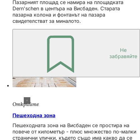
Пазарният площад се намира на площадката
Dern'schen в центъра на Висбаден. Старата
пазарна колона и фонтанът на пазара
свидетелстват за миналото.
Не
забравяйте
Открийте
Пешеходна зона
Пешеходната зона на Висбаден се простира на
повече от километър - плюс множество по-малки
странични улички, където също има какво да се