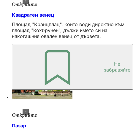
Открийте
Квадратен венец
Площад "Кранцплац", който води директно към
площад "Кохбрунен", дължи името си на
някогашния овален венец от дървета.
Не
забравяйте
Открийте
Пазар