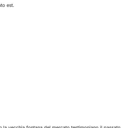
to est.
n la vecchia fontana del mercato testimoniano il passato.