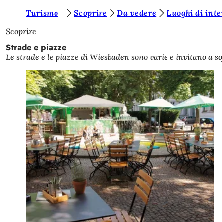
S
Turismo
Scoprire
Da vedere
Luoghi di inte
Vai al contenuto
i
Scoprire
e
Strade e piazze
Le strade e le piazze di Wiesbaden sono varie e invitano a sof
t
e
q
u
i
: