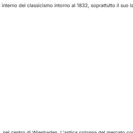
nterno del classicismo intorno al 1832, soprattutto il suo la
n, nel centro di Wiesbaden. L'antica colonna del mercato co