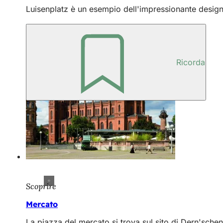
Luisenplatz è un esempio dell'impressionante design i
Ricorda
Scoprire
Mercato
La piazza del mercato si trova sul sito di Dern'sche