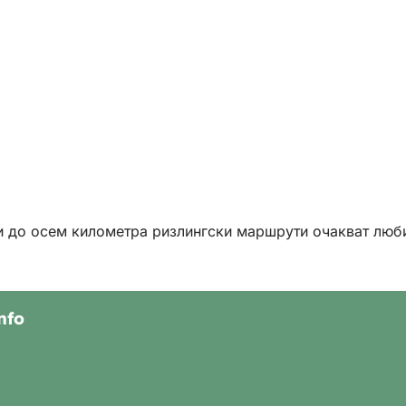
ри до осем километра ризлингски маршрути очакват люб
nfo