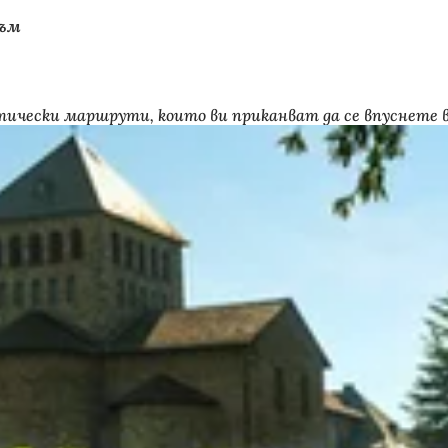
зъм
тически маршрути, които ви приканват да се впуснете 