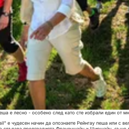
еша е лесно - особено след като сте избрали един от м
il" е чудесен начин да опознаете Рейнгау пеша или с в
ято свързва предградията Фрауенщайн и Щирщайн, също 