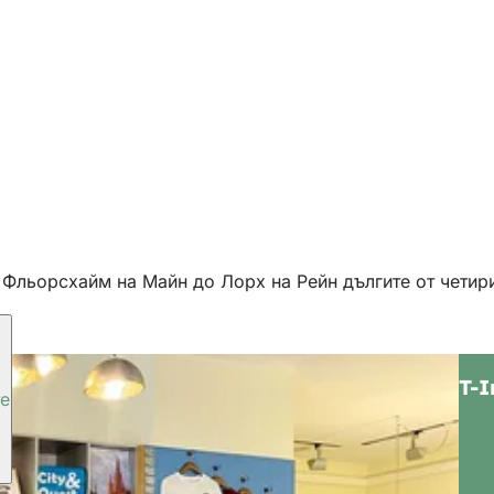
От Фльорсхайм на Майн до Лорх на Рейн дългите от чети
T-I
те