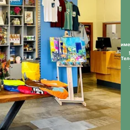
име
Тел