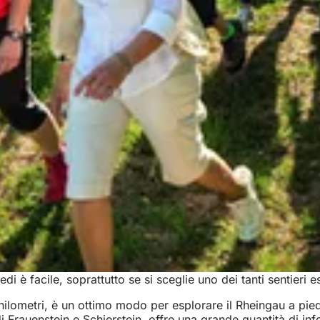
 facile, soprattutto se si sceglie uno dei tanti sentieri escu
lometri, è un ottimo modo per esplorare il Rheingau a piedi o 
Frauenstein e Schierstein, offre una grande quantità di infor