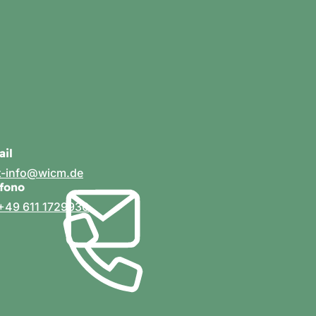
ail
t-info
wicm
de
efono
+49 611 1729930