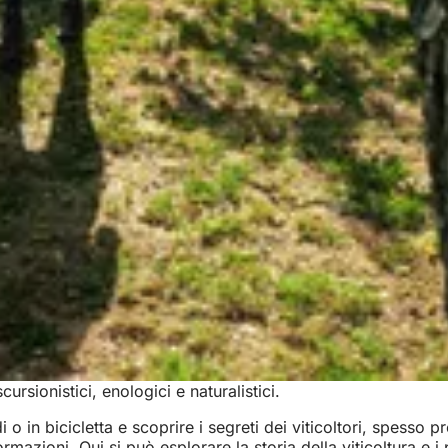
rsionistici, enologici e naturalistici.
in bicicletta e scoprire i segreti dei viticoltori, spesso pre
mazioni. Qui si può esplorare la storia della viticoltura e i 