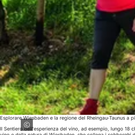
Esplorare Wiesbaden e la regione del Rheingau-Taunus a piedi è
Il Sentiero dell'esperienza del vino, ad esempio, lungo 18 chi
vino e della natura di Wiesbaden, che collega i sobborghi di 