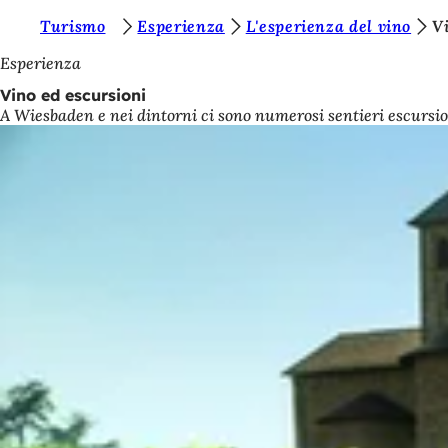
S
Turismo
Esperienza
L'esperienza del vino
V
Vai al contenuto
i
Esperienza
e
Vino ed escursioni
A Wiesbaden e nei dintorni ci sono numerosi sentieri escursion
t
e
q
u
i
: