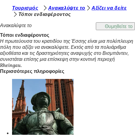
Β
Τουρισμός
Ανακαλύψτε το
Αξίζει να δείτε
Μετάβαση στο περιεχόμενο
Τόποι ενδιαφέροντος
ρ
Ανακαλύψτε το
Θυμηθείτε το
ί
Τόποι ενδιαφέροντος
σ
Η πρωτεύουσα του κρατιδίου της Έσσης είναι μια πολύπλευρη
κ
πόλη που αξίζει να ανακαλύψετε. Εκτός από τα πολυάριθμα
αξιοθέατα και τις δραστηριότητες αναψυχής στο Βισμπάντεν,
ε
συνιστάται επίσης μια επίσκεψη στην κοντινή περιοχή
σ
Rheingau.
Περισσότερες πληροφορίες
τ
ε
ε
δ
ώ
: