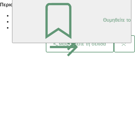
Περισσότερες πληροφορίες
Top 10 θέσεις στην Wiesbaden
Θυμηθείτε το
Περιοχές του κέντρου της πόλης
Περιοχές του Wiesbaden
Μοιραστείτε τη σελίδα
Περιοχή
ποδιών