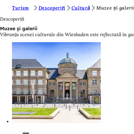
S
Turism
Descoperiți
Cultură
Muzee și galeri
Salt la conținut
u
Descoperiți
n
Muzee și galerii
Vibranța scenei culturale din Wiesbaden este reflectată în ga
t
e
ț
i
a
i
c
i
: