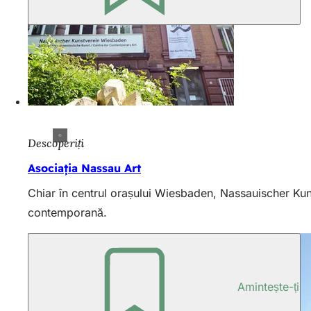
Descoperiți
Asociația Nassau Art
Chiar în centrul orașului Wiesbaden, Nassauischer Kunst
contemporană.
Amintește-ți