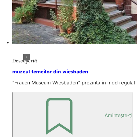
Descoperiți
muzeul femeilor din wiesbaden
"Frauen Museum Wiesbaden" prezintă în mod regulat exp
Amintește-ți