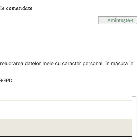
iile comandate
Amintește-ți
prelucrarea datelor mele cu caracter personal, în măsura în
n RGPD.