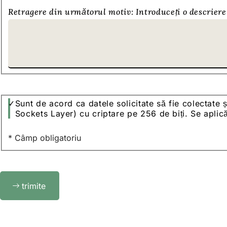
Retragere din următorul motiv: Introduceți o descriere 
Protecția
Sunt de acord ca datele solicitate să fie colectate ș
datelor
Sockets Layer) cu criptare pe 256 de biți. Se aplică 
* Câmp obligatoriu
Bitte
trimite
lassen
Sie
dieses
Feld