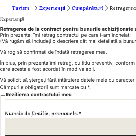
S
Turism
Experiență
Cumpărături
Retragerea
Salt la conținut
u
Experiență
n
Retragerea de la contract pentru bunurile achiziționate 
Prin prezenta, îmi retrag contractul pe care l-am încheiat:
t
(Vă rugăm să includeți o descriere cât mai detaliată a bunuri
e
Vă rog să confirmați de îndată retragerea mea.
ț
În plus, prin prezenta îmi retrag, cu titlu preventiv, confo
i
care acesta a fost acordat în mod valabil.
a
Vă solicit să ștergeți fără întârziere datele mele cu caracter
i
Câmpurile obligatorii sunt marcate cu *.
c
Rezilierea contractului meu
i
:
Numele de familie, prenumele:
*