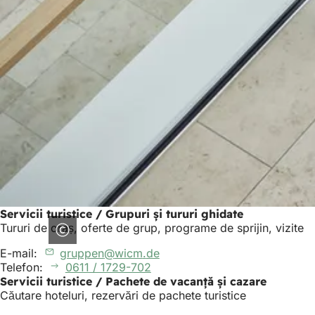
Servicii turistice / Grupuri și tururi ghidate
Tururi de oraș, oferte de grup, programe de sprijin, vizite
E-mail:
gruppen
wicm
de
Telefon:
0611 / 1729-702
Servicii turistice / Pachete de vacanță și cazare
Căutare hoteluri, rezervări de pachete turistice