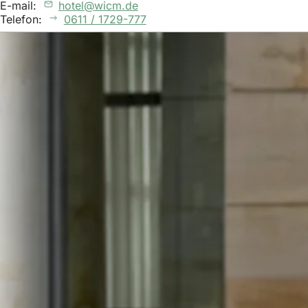
E-mail:
hotel
wicm
de
Telefon:
0611 / 1729-777