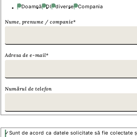
de
contact
Doamnă
Dl
diverse
Compania
Nume, prenume / companie
*
Adresa de e-mail
*
Numărul de telefon
Protecția
Sunt de acord ca datele solicitate să fie colectate ș