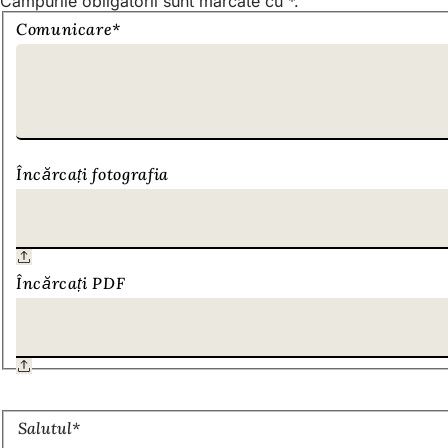
Câmpurile obligatorii sunt marcate cu *.
Comunicare
Comunicare
*
Încărcați fotografia
Încărcați PDF
Date
Salutul
*