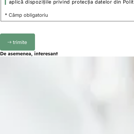
datelor
aplică dispozițiile privind protecția datelor din Pol
* Câmp obligatoriu
Bitte
trimite
lassen
Sie
De asemenea, interesant
dieses
Feld
leer.