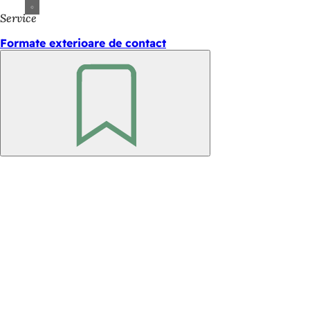
Service
Formate exterioare de contact
Amintește-
ți
Zona
piciorului