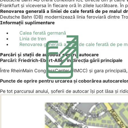
Frankfurt și viceversa în fiecare oră în zilele lucrătoare. Î
Renovarea generală a liniei de cale ferată de pe malul dr
Deutsche Bahn (DB) modernizează linia feroviară dintre Tro
Informații suplimentare
Calea ferată germană
(Se
Linia de tren
(Se
deschide
Renovarea generală a liniei de cale ferată de pe ma
deschide
într-
într-
o
Parcări și stații de autobuz pentru autocare
o
filă
Parcări: Friedrich-Ebert-Allee în direcția gării principale
filă
nouă)
nouă)
Între RheinMain CongressCenter (RMCC) și gara principală, în
Puncte de oprire pentru urcarea și coborârea autocarelo
Pe tot parcursul anului, șoferii de autocar își pot lăsa și r