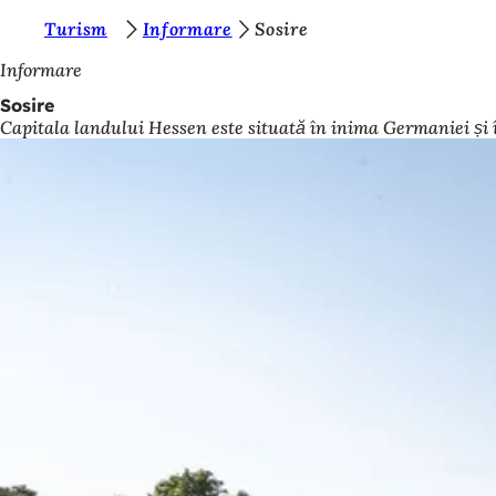
S
Turism
Informare
Sosire
Salt la conținut
u
Informare
n
Sosire
Capitala landului Hessen este situată în inima Germaniei și în
t
e
ț
i
a
i
c
i
: