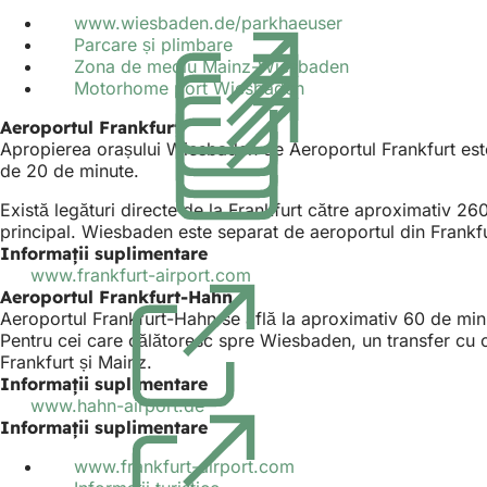
www.wiesbaden.de/parkhaeuser
(Se
Parcare și plimbare
(Se
deschide
Zona de mediu Mainz-Wiesbaden
deschide
într-
(Se
Motorhome port Wiesbaden
într-
(Se
o
deschide
o
deschide
filă
într-
Aeroportul Frankfurt
filă
într-
nouă)
o
Apropierea orașului Wiesbaden de Aeroportul Frankfurt este
nouă)
o
filă
de 20 de minute.
filă
nouă)
nouă)
Există legături directe de la Frankfurt către aproximativ 26
principal. Wiesbaden este separat de aeroportul din Frankfu
Informații suplimentare
www.frankfurt-airport.com
(Se
Aeroportul Frankfurt-Hahn
deschide
Aeroportul Frankfurt-Hahn se află la aproximativ 60 de min
într-
Pentru cei care călătoresc spre Wiesbaden, un transfer cu o
o
Frankfurt și Mainz.
filă
Informații suplimentare
nouă)
www.hahn-airport.de
(Se
Informații suplimentare
deschide
într-
www.frankfurt-airport.com
o