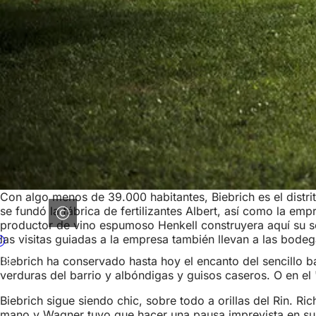
Con algo menos de 39.000 habitantes, Biebrich es el distr
se fundó la fábrica de fertilizantes Albert, así como la em
productor de vino espumoso Henkell construyera aquí su se
las visitas guiadas a la empresa también llevan a las bodeg
Biebrich ha conservado hasta hoy el encanto del sencillo b
verduras del barrio y albóndigas y guisos caseros. O en el 
Biebrich sigue siendo chic, sobre todo a orillas del Rin. R
mano y Wagner tuvo que hacer una pausa imprevista en su 