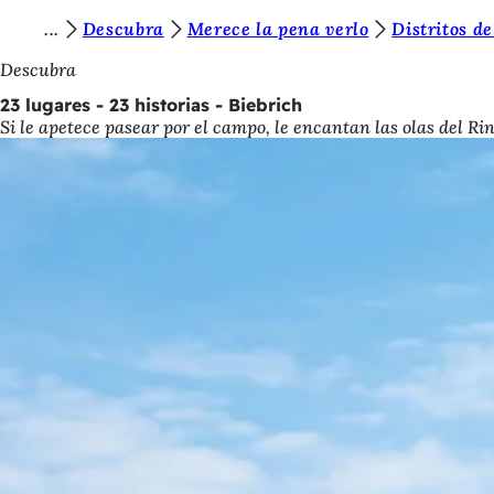
E
Descubra
Merece la pena verlo
Distritos d
Saltar al contenido
s
Descubra
t
23 lugares - 23 historias - Biebrich
Si le apetece pasear por el campo, le encantan las olas del Ri
á
s
a
q
u
í
: