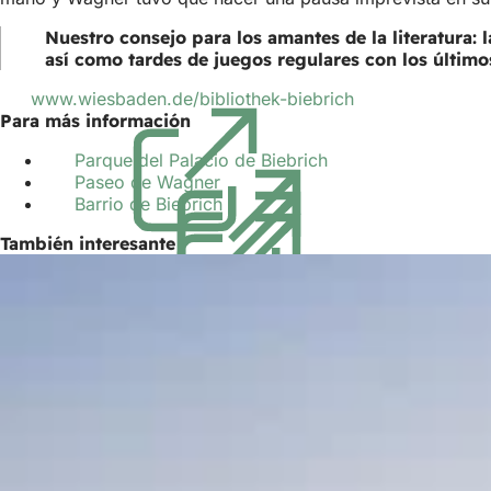
Nuestro consejo para los amantes de la literatura: 
así como tardes de juegos regulares con los último
www.wiesbaden.de/bibliothek-biebrich
(Se
Para más información
abre
en
Parque del Palacio de Biebrich
(Se
una
Paseo de Wagner
(Se
abre
nueva
Barrio de Biebrich
abre
(Se
en
pestaña)
en
abre
una
También interesante
una
en
nueva
nueva
una
pestaña)
pestaña)
nueva
pestaña)