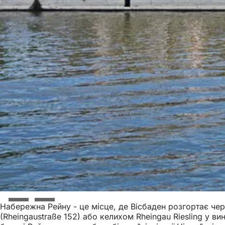
Набережна Рейну - це місце, де Вісбаден розгортає че
(Rheingaustraße 152) або келихом Rheingau Riesling у в