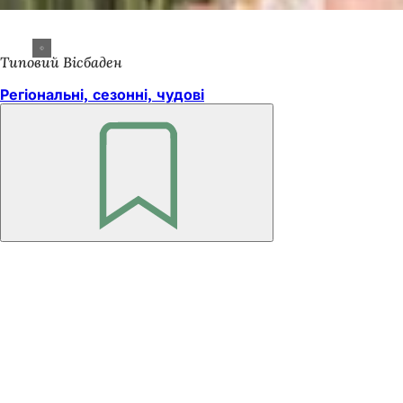
Типовий Вісбаден
Регіональні, сезонні, чудові
Пам'ятайте
Зона
для
ніг