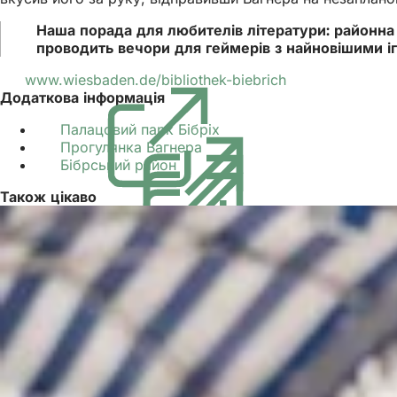
Наша порада для любителів літератури: районна б
проводить вечори для геймерів з найновішими і
www.wiesbaden.de/bibliothek-biebrich
(Відкривається
Додаткова інформація
в
новій
Палацовий парк Бібріх
(Відкривається
вкладці)
Прогулянка Вагнера
(Відкривається
в
Бібрський район
(Відкривається
в
новій
в
новій
вкладці)
Також цікаво
новій
вкладці)
вкладці)