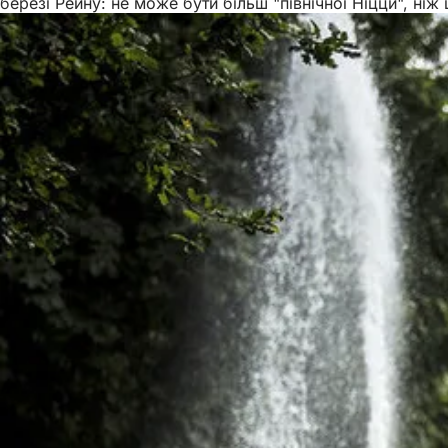
березі Рейну: не може бути більш "північної Ніцци", ніж 