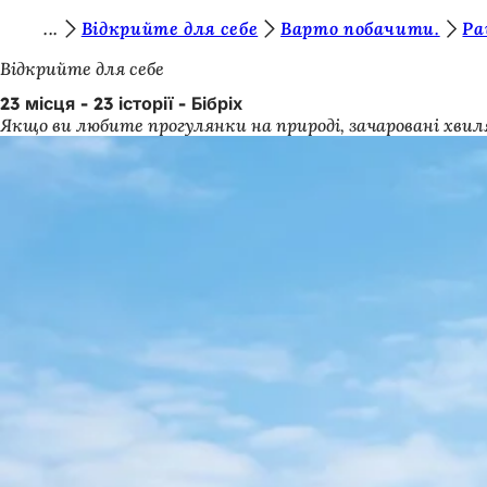
Т
Відкрийте для себе
Варто побачити.
Ра
Перейти до змісту
и
Відкрийте для себе
т
23 місця - 23 історії - Бібріх
Якщо ви любите прогулянки на природі, зачаровані хвил
у
т
: