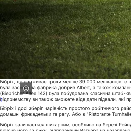
Бібріх, де проживає трохи менше 39 000 мешканців, є н
була заснована фабрика добрив Albert, а також компані
(Biebricher Allee 142) була побудована класична штаб-к
підприємству ви також зможете відвідати підвали, які пр
Бібріх і досі зберіг чарівність простого робітничого ра
домашні фрикадельки та рагу. Або в "Ristorante Turnhal
Бібріх залишається шикарним, особливо на березі Рейну.
вкусив його за руку, відправивши Вагнера на незаплано