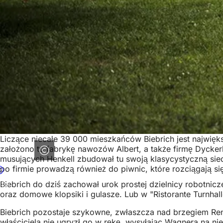
Liczące niecałe 39 000 mieszkańców Biebrich jest najwięks
założono tu fabrykę nawozów Albert, a także firmę Dyck
musujących Henkell zbudował tu swoją klasycystyczną sied
po firmie prowadzą również do piwnic, które rozciągają si
Biebrich do dziś zachował urok prostej dzielnicy robotnic
oraz domowe klopsiki i gulasze. Lub w "Ristorante Turnhal
Biebrich pozostaje szykowne, zwłaszcza nad brzegiem Renu
właściciela nie ugryzł go w rękę, wysyłając Wagnera na n