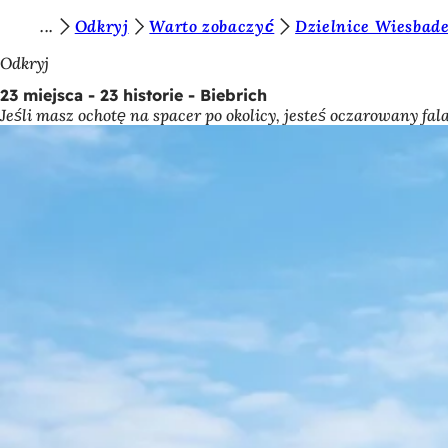
J
Odkryj
Warto zobaczyć
Dzielnice Wiesbad
Przejdź do treści
e
Odkryj
s
23 miejsca - 23 historie - Biebrich
Jeśli masz ochotę na spacer po okolicy, jesteś oczarowany fala
t
e
ś
t
u
t
a
j
: