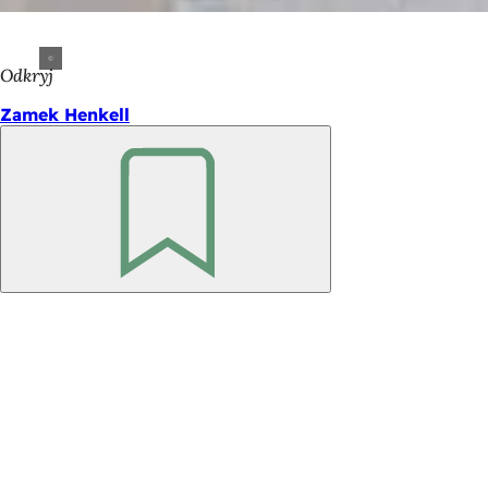
Odkryj
Zamek Henkell
Pamiętaj
Obszar
stóp