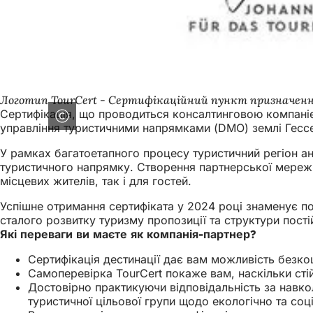
Логотип TourCert - Сертифікаційний пункт призначе
Сертифікація, що проводиться консалтинговою компанією
управління туристичними напрямками (DMO) землі Гессе
У рамках багатоетапного процесу туристичний регіон ана
туристичного напрямку. Створення партнерської мережі
місцевих жителів, так і для гостей.
Успішне отримання сертифіката у 2024 році знаменує п
сталого розвитку туризму пропозиції та структури пост
Які переваги ви маєте як компанія-партнер?
Сертифікація дестинації дає вам можливість безко
Самоперевірка TourCert покаже вам, наскільки сті
Достовірно практикуючи відповідальність за навко
туристичної цільової групи щодо екологічно та соц