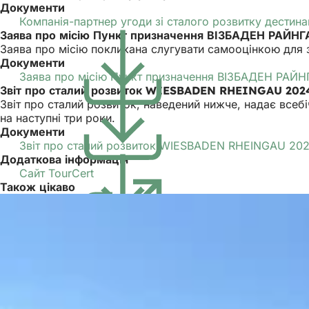
Документи
Компанія-партнер угоди зі сталого розвитку дестина
Заява про місію Пункт призначення ВІЗБАДЕН РАЙНГ
Заява про місію покликана слугувати самооцінкою для за
Документи
Заява про місію Пункт призначення ВІЗБАДЕН РАЙН
Звіт про сталий розвиток WIESBADEN RHEINGAU 202
Звіт про сталий розвиток, наведений нижче, надає всебі
на наступні три роки.
Документи
Звіт про сталий розвиток WIESBADEN RHEINGAU 20
Додаткова інформація
Сайт TourCert
(Відкривається
Також цікаво
в
новій
вкладці)