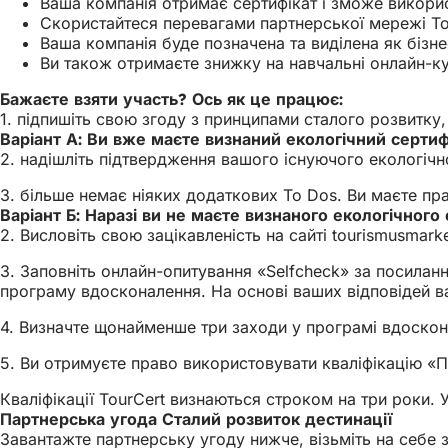
Ваша компанія отримає сертифікат і зможе використ
Скористайтеся перевагами партнерської мережі Tou
Ваша компанія буде позначена та виділена як бізн
Ви також отримаєте знижку на навчальні онлайн-кур
Бажаєте взяти участь? Ось як це працює:
1. підпишіть свою згоду з принципами сталого розвитку
Варіант А: Ви вже маєте визнаний екологічний сертиф
2. надішліть підтвердження вашого існуючого екологіч
3. більше немає ніяких додаткових To Dos. Ви маєте прав
Варіант Б: Наразі ви не маєте визнаного екологічного 
2. Висловіть свою зацікавленість на сайті
tourismusmarke
3. Заповніть онлайн-опитування «Selfcheck» за посилан
програму вдосконалення. На основі ваших відповідей 
4. Визначте щонайменше три заходи у програмі вдоскона
5. Ви отримуєте право використовувати кваліфікацію «Па
Кваліфікації TourCert визнаються строком на три роки.
Партнерська угода Сталий розвиток дестинації
Завантажте партнерську угоду нижче, візьміть на себе 