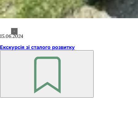
15.06.2024
Екскурсія зі сталого розвитку
Пам'ятайте
Зона
для
ніг